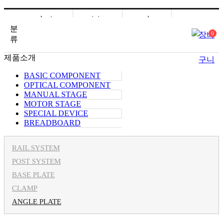
login
join
order
분
장바
0
mypage
류
제품소개
구니
BASIC COMPONENT
OPTICAL COMPONENT
MANUAL STAGE
MOTOR STAGE
SPECIAL DEVICE
BREADBOARD
RAIL SYSTEM
POST SYSTEM
BASE PLATE
CLAMP
ANGLE PLATE