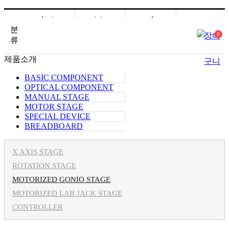
login
join
order
분
장바
0
mypage
류
제품소개
구니
BASIC COMPONENT
OPTICAL COMPONENT
MANUAL STAGE
MOTOR STAGE
SPECIAL DEVICE
BREADBOARD
X AXIS STAGE
ROTATION STAGE
MOTORIZED GONIO STAGE
MOTORIZED LAB JACK STAGE
CONTROLLER