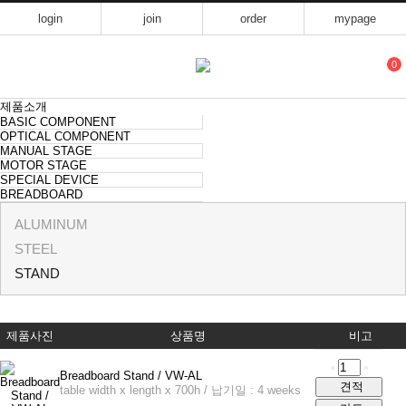
login
join
order
mypage
0
제품소개
BASIC COMPONENT
OPTICAL COMPONENT
MANUAL STAGE
MOTOR STAGE
SPECIAL DEVICE
BREADBOARD
ALUMINUM
STEEL
STAND
제품사진
상품명
비고
Breadboard Stand / VW-AL
견적
table width x length x 700h / 납기일 : 4 weeks